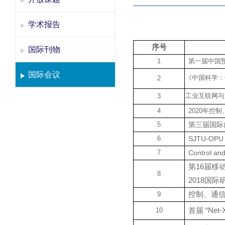
学术报告
序号
国际刊物
1
第一届中国
国际会议
《中国科学：
2
工业互联网与
3
4
2020
年控制
5
第三届国际自
6
SJTU-OPU 
7
Control an
第16届移
8
2018国
9
控制、通
10
首届 “Net